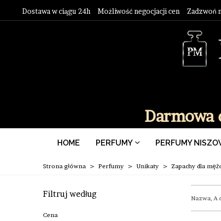
Dostawa w ciągu 24h Możliwość negocjacji cen Z
adzwoń n
Darmowa d
HOME
PERFUMY
PERFUMY NISZO
Strona główna
>
Perfumy
>
Unikaty
>
Zapachy dla męż
Filtruj według
Nazwa, A 
Cena