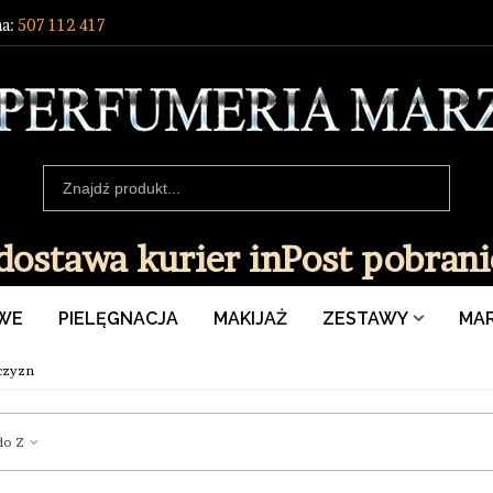
a:
507 112 417
ostawa kurier inPost pobranie
WE
PIELĘGNACJA
MAKIJAŻ
ZESTAWY
MAR
czyzn
do Z