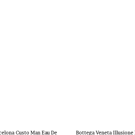
celona Custo Man Eau De
Bottega Veneta Illusione