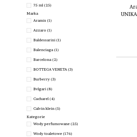
75 ml
(25)
Ara
UNIKAT
Marka
60 ml
(8)
Aramis
(1)
50 ml
(67)
Azzaro
(1)
40 ml
(9)
Baldessarini
(1)
30 ml
(16)
Balenciaga
(1)
Zestaw 50ml
(3)
Barcelona
(2)
Zestaw 2
(1)
BOTTEGA VENETA
(3)
Zestaw
(21)
Burberry
(3)
100 Ml Balsam Po Goleniu
(2)
Bvlgari
(8)
100 ml Woda Po Goleniu
(3)
Cacharel
(4)
75 ml Woda Po Goleniu
(1)
Calvin klein
(5)
Próbka 2 ml
(1)
Kategorie
Canali
(3)
Próbka 1,5 ml
(2)
Wody perfumowane
(25)
Carolina Herrera
(3)
Próbka 1,2 ml
(4)
Wody toaletowe
(176)