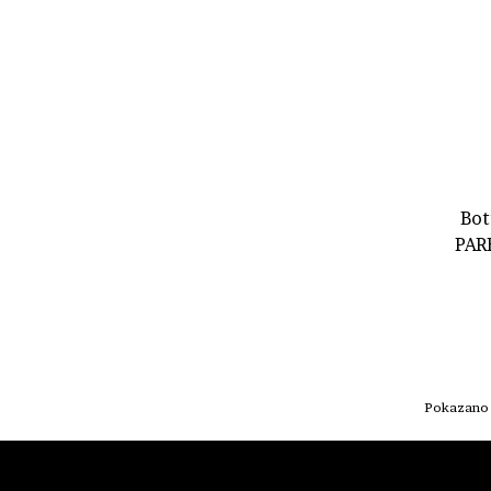
Tommy Hilfiger
(2)
Trussardi
(4)
Valentino
(1)
Van Cleef & Arpels
(1)
Yves Saint Laurent
(6)
Bot
PAR
Pokazano 