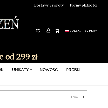
Dostawy i zwroty
Formy płatności
POLSKI
ZŁ PLN
 od 299 zł
KI
UNIKATY
NOWOŚCI
PRÓBKI
Następny
1/22