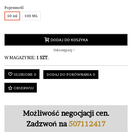
Pojemność
50 ml
100 ML
DODAJ DO KOSZYKA
Udostępnij
W MAGAZYNIE:
1 SZT.
ULUBIONE
0
DODAJ DO PORÓWNANIA
0
OBSERWUJ
Możliwość negocjacji cen.
Zadzwoń na
507112417