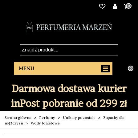
0
0
Darmowa dostawa kurier
inPost pobranie od 299 zł
Strona główna
>
Perfumy
>
Unikaty pozostałe
>
Zapachy dla
mężczyzn
>
Wody toaletowe