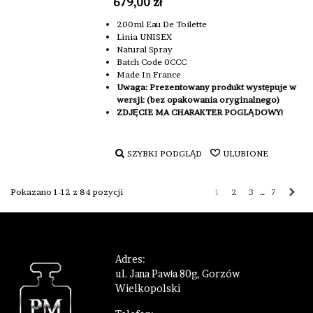
679,00 zł
200ml Eau De Toilette
Linia UNISEX
Natural Spray
Batch Code 0CCC
Made In France
Uwaga: Prezentowany produkt występuje w
wersji: (bez opakowania oryginalnego)
ZDJĘCIE MA CHARAKTER POGLĄDOWY!
SZYBKI PODGLĄD
ULUBIONE
Nas
Pokazano 1-12 z 84 pozycji
…
1
2
3
7
Adres:
ul. Jana Pawła 80g, Gorzów
Wielkopolski