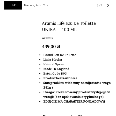
FILTR
Nas
Nazwa, A do Z
1/7
Aramis Life Eau De Toilette
UNIKAT - 100 ML
Aramis
439,00 zł
100ml Eau De Toilette
Linia Męska
Natural Spray
Made In England
Batch Code B93
Produkt bez kartonika
Stan produktu widoczny na zdjeciach ( waga
281g )
Uwaga: Prezentowany produkt występuje w
wersji: (bez opakowania oryginalnego)
ZDJĘCIE MA CHARAKTER POGLĄDOWY!