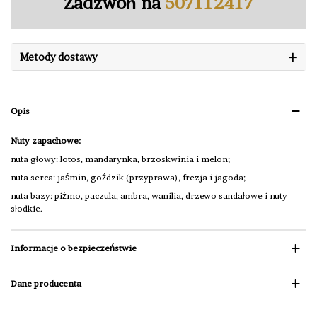
Zadzwoń na
507112417
+
Metody dostawy
Opis
Nuty zapachowe:
nuta głowy: lotos, mandarynka, brzoskwinia i melon;
nuta serca: jaśmin, goździk (przyprawa), frezja i jagoda;
nuta bazy: piżmo, paczula, ambra, wanilia, drzewo sandałowe i nuty
słodkie.
Informacje o bezpieczeństwie
Dane producenta