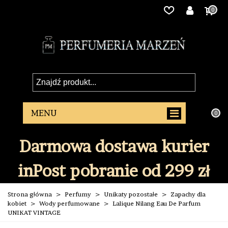
0
0
Darmowa dostawa kurier
inPost pobranie od 299 zł
Strona główna
>
Perfumy
>
Unikaty pozostałe
>
Zapachy dla
kobiet
>
Wody perfumowane
>
Lalique Nilang Eau De Parfum
UNIKAT VINTAGE