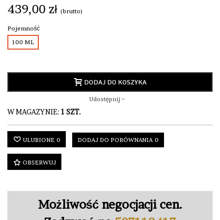
439,00 zł
(brutto)
Pojemność
100 ML
DODAJ DO KOSZYKA
Udostępnij
W MAGAZYNIE:
1 SZT.
ULUBIONE
0
DODAJ DO PORÓWNANIA
0
OBSERWUJ
Możliwość negocjacji cen.