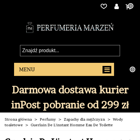
0
0
Darmowa dostawa kurier
inPost pobranie od 299 zł
Strona główna
>
Perfumy
>
Zapachy dla mężczyzn
>
Wody
toaletowe
>
Guerlain De L'instant Homme Eau De Toilette